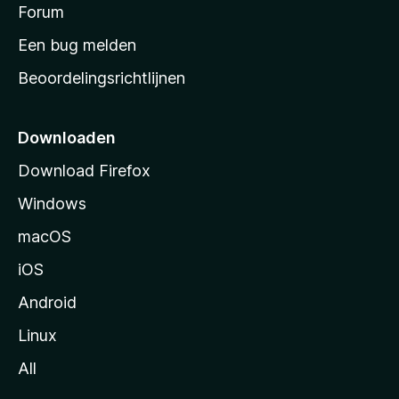
s
Forum
e
n
t
Een bug melden
a
Beoordelingsrichtlijnen
r
t
p
Downloaden
a
Download Firefox
g
Windows
i
n
macOS
a
iOS
Android
Linux
All