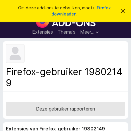
Z
Aanmelden
Om deze add-ons te gebruiken, moet u
Firefox
D
o
downloaden
.
i
A
e
t
d
b
k
e
d
Extensies
Thema’s
Meer…
e
r
-
i
n
c
o
h
n
t
v
s
e
v
r
Firefox-gebruiker 1980214
b
o
e
9
o
r
g
r
e
F
n
i
r
Deze gebruiker rapporteren
e
f
Extensies van Firefox-gebruiker 19802149
o