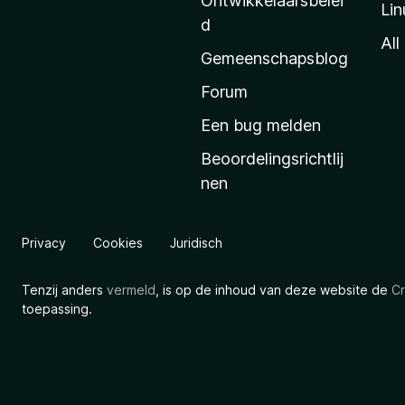
Ontwikkelaarsbelei
Lin
a
d
’
All
Gemeenschapsblog
s
s
Forum
t
Een bug melden
a
Beoordelingsrichtlij
r
nen
t
p
a
Privacy
Cookies
Juridisch
g
i
Tenzij anders
vermeld
, is op de inhoud van deze website de
Cr
n
toepassing.
a