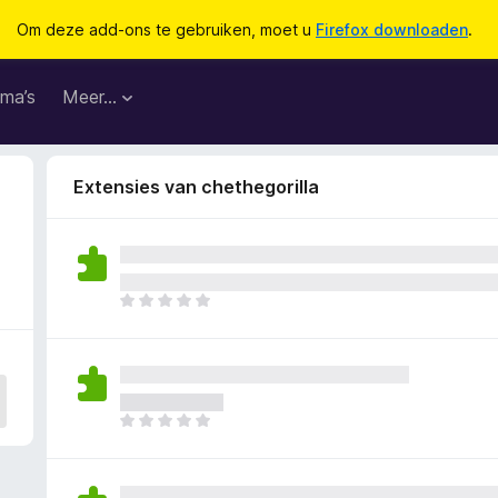
Om deze add-ons te gebruiken, moet u
Firefox downloaden
.
ma’s
Meer…
Extensies van chethegorilla
E
r
z
i
j
n
E
n
r
o
z
g
i