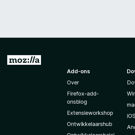
N
a
Add-ons
Do
a
Over
Do
r
M
Firefox-add-
Wi
o
onsblog
ma
z
Extensieworkshop
i
iO
l
Ontwikkelaarshub
An
l