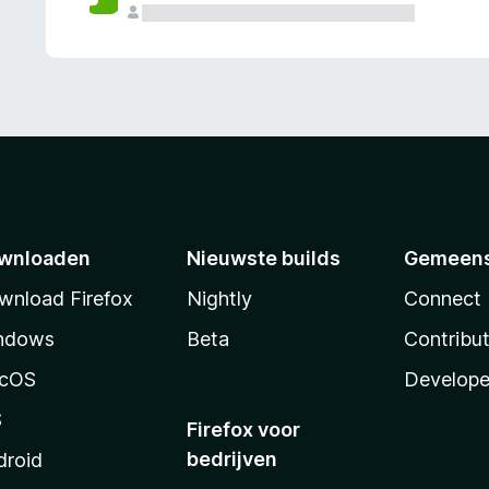
wnloaden
Nieuwste builds
Gemeen
wnload Firefox
Nightly
Connect
ndows
Beta
Contribu
cOS
Develope
S
Firefox voor
bedrijven
droid