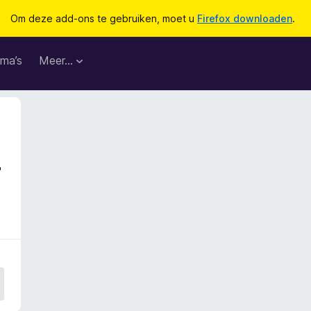
Om deze add-ons te gebruiken, moet u
Firefox downloaden
.
ma’s
Meer…
7