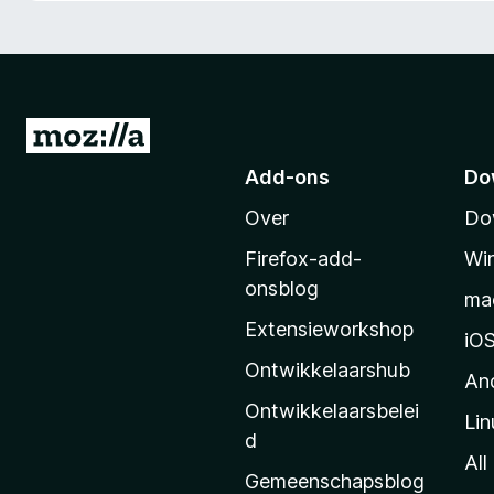
x
B
r
o
w
N
s
a
Add-ons
Do
e
a
r
Over
Do
r
M
Firefox-add-
Wi
o
onsblog
ma
z
Extensieworkshop
i
iO
l
Ontwikkelaarshub
An
l
Ontwikkelaarsbelei
Lin
a
d
’
All
Gemeenschapsblog
s