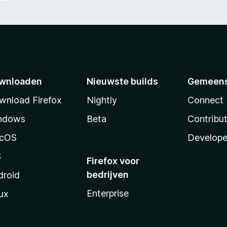
wnloaden
Nieuwste builds
Gemeen
wnload Firefox
Nightly
Connect
ndows
Beta
Contribu
cOS
Develope
S
Firefox voor
bedrijven
droid
Enterprise
ux