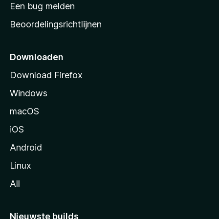
t
Een bug melden
a
Beoordelingsrichtlijnen
r
t
p
Downloaden
a
Download Firefox
g
Windows
i
n
macOS
a
iOS
Android
Linux
All
Nieuwste builds