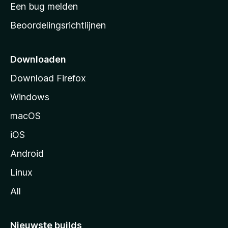
t
Een bug melden
a
Beoordelingsrichtlijnen
r
t
p
Downloaden
a
Download Firefox
g
Windows
i
n
macOS
a
iOS
Android
Linux
All
Nieuwste builds