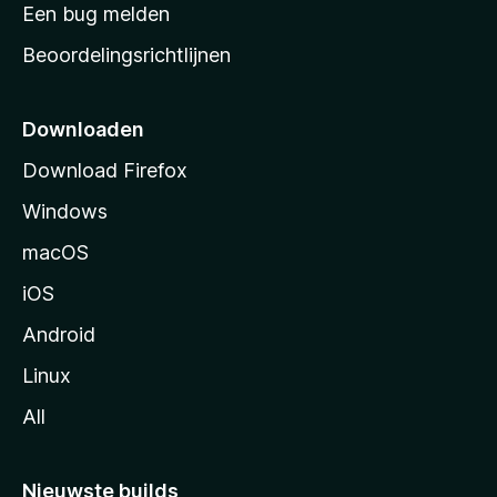
t
Een bug melden
a
Beoordelingsrichtlijnen
r
t
p
Downloaden
a
Download Firefox
g
Windows
i
n
macOS
a
iOS
Android
Linux
All
Nieuwste builds