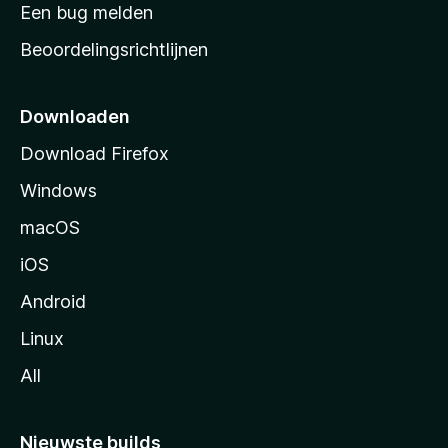
t
Een bug melden
a
Beoordelingsrichtlijnen
r
t
p
Downloaden
a
Download Firefox
g
Windows
i
n
macOS
a
iOS
Android
Linux
All
Nieuwste builds