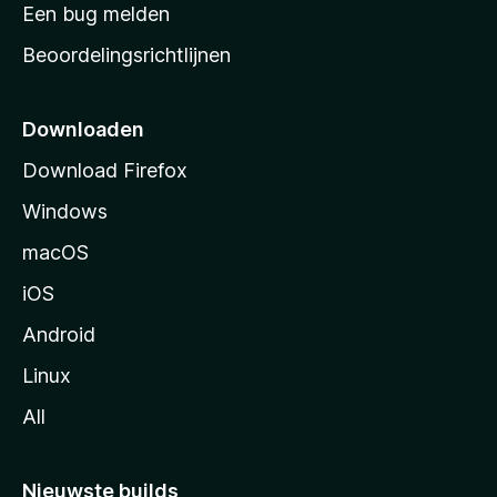
t
Een bug melden
a
Beoordelingsrichtlijnen
r
t
p
Downloaden
a
Download Firefox
g
Windows
i
n
macOS
a
iOS
Android
Linux
All
Nieuwste builds