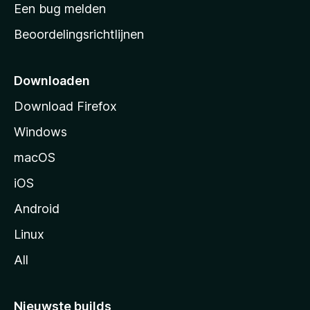
t
Een bug melden
a
Beoordelingsrichtlijnen
r
t
p
Downloaden
a
Download Firefox
g
Windows
i
n
macOS
a
iOS
Android
Linux
All
Nieuwste builds