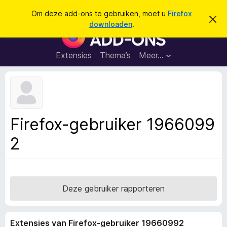
Z
Aanmelden
Om deze add-ons te gebruiken, moet u
Firefox
D
o
downloaden
.
i
A
e
t
d
b
k
e
d
Extensies
Thema’s
Meer…
e
r
-
i
n
c
o
h
n
t
v
s
e
v
r
Firefox-gebruiker 1966099
b
o
e
2
o
r
g
r
e
F
n
i
r
Deze gebruiker rapporteren
e
f
Extensies van Firefox-gebruiker 19660992
o