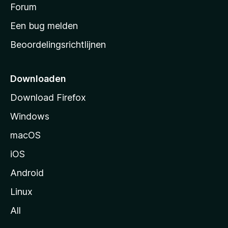
s
Forum
e
n
t
Een bug melden
a
Beoordelingsrichtlijnen
r
t
p
Downloaden
a
Download Firefox
g
Windows
i
n
macOS
a
iOS
Android
Linux
All