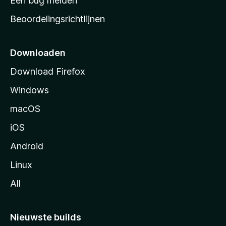
Een bug melden
a
Beoordelingsrichtlijnen
r
t
p
Downloaden
a
Download Firefox
g
Windows
i
n
macOS
a
iOS
Android
Linux
All
Nieuwste builds