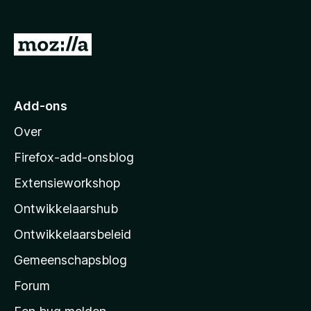
x
B
N
r
a
o
a
w
s
r
Add-ons
e
M
r
Over
o
z
Firefox-add-onsblog
i
Extensieworkshop
l
Ontwikkelaarshub
l
a
Ontwikkelaarsbeleid
’
Gemeenschapsblog
s
s
Forum
t