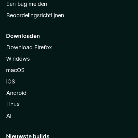
t
Een bug melden
a
Beoordelingsrichtlijnen
r
t
p
Downloaden
a
Download Firefox
g
Windows
i
n
macOS
a
iOS
Android
Linux
All
Nieuwste builds