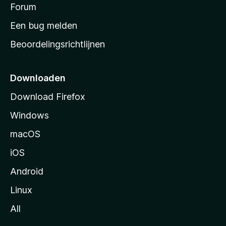
s
Forum
e
n
t
Een bug melden
a
Beoordelingsrichtlijnen
r
t
p
Downloaden
a
Download Firefox
g
Windows
i
n
macOS
a
iOS
Android
Linux
All