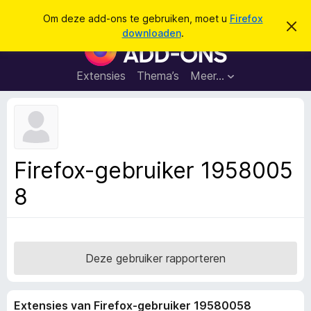
Z
Aanmelden
Om deze add-ons te gebruiken, moet u
Firefox
D
o
downloaden
.
i
A
e
t
d
b
k
e
d
Extensies
Thema’s
Meer…
e
r
-
i
n
c
o
h
n
t
v
s
e
v
r
Firefox-gebruiker 1958005
b
o
e
8
o
r
g
r
e
F
n
i
r
Deze gebruiker rapporteren
e
f
Extensies van Firefox-gebruiker 19580058
o