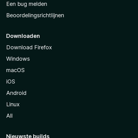
t
Een bug melden
a
Beoordelingsrichtlijnen
r
t
p
Downloaden
a
Download Firefox
g
Windows
i
n
macOS
a
iOS
Android
Linux
All
Nieuwste builds