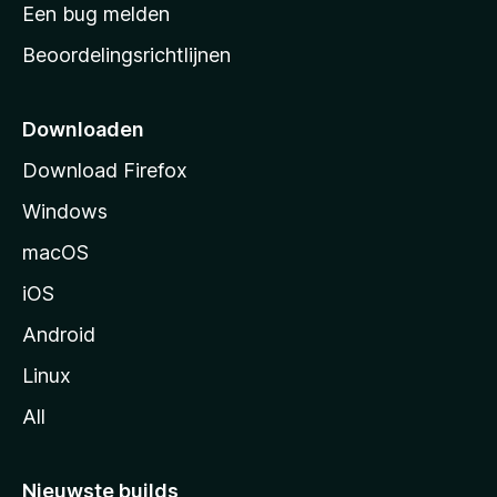
t
Een bug melden
a
Beoordelingsrichtlijnen
r
t
p
Downloaden
a
Download Firefox
g
Windows
i
n
macOS
a
iOS
Android
Linux
All
Nieuwste builds