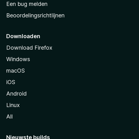
t
Een bug melden
a
Beoordelingsrichtlijnen
r
t
p
Downloaden
a
Download Firefox
g
Windows
i
n
macOS
a
iOS
Android
Linux
All
Nieuwste builds