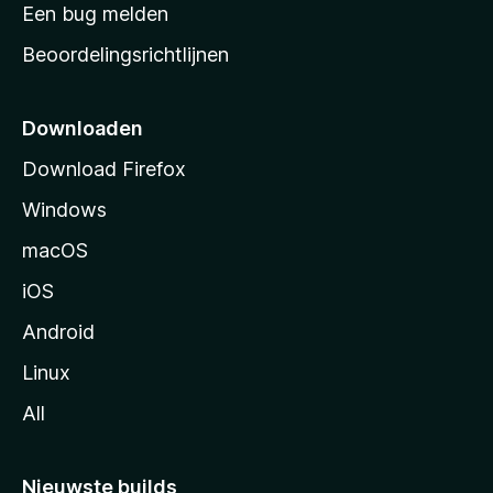
t
Een bug melden
a
Beoordelingsrichtlijnen
r
t
p
Downloaden
a
Download Firefox
g
Windows
i
n
macOS
a
iOS
Android
Linux
All
Nieuwste builds