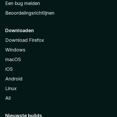
t
Een bug melden
a
Beoordelingsrichtlijnen
r
t
p
Downloaden
a
Download Firefox
g
Windows
i
n
macOS
a
iOS
Android
Linux
All
Nieuwste builds