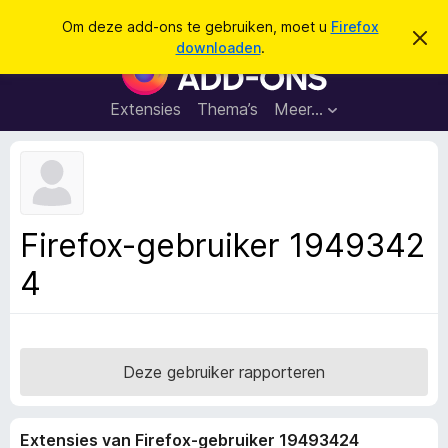
Z
Aanmelden
Om deze add-ons te gebruiken, moet u
Firefox
D
o
downloaden
.
i
A
e
t
d
b
k
e
d
Extensies
Thema’s
Meer…
e
r
-
i
n
c
o
h
n
t
v
s
e
v
r
Firefox-gebruiker 1949342
b
o
e
4
o
r
g
r
e
F
n
i
r
Deze gebruiker rapporteren
e
f
Extensies van Firefox-gebruiker 19493424
o