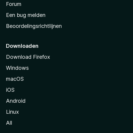
s
Forum
e
n
t
Een bug melden
a
Beoordelingsrichtlijnen
r
t
p
Downloaden
a
Download Firefox
g
Windows
i
n
macOS
a
iOS
Android
Linux
All