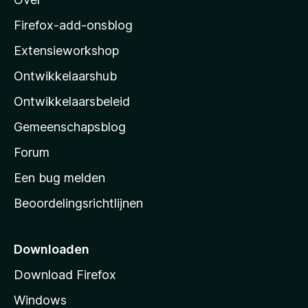
o
n
w
r
z
a
Firefox-add-onsblog
i
a
i
n
Extensieworkshop
r
g
l
d
e
Ontwikkelaarshub
l
e
n
r
a
Ontwikkelaarsbeleid
i
’
n
Gemeenschapsblog
s
g
s
Forum
e
n
t
Een bug melden
a
Beoordelingsrichtlijnen
r
t
p
Downloaden
a
Download Firefox
g
Windows
i