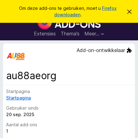
Z
Aanmelden
Om deze add-ons te gebruiken, moet u
Firefox
D
o
downloaden
.
i
A
e
t
d
b
k
e
d
Extensies
Thema’s
Meer…
e
r
-
i
n
c
o
Add-on-ontwikkelaar
h
n
t
v
s
e
v
r
au88aeorg
b
o
e
o
r
g
Startpagina
r
e
Startpagina
F
n
i
Gebruiker sinds
r
20 sep. 2025
e
Aantal add-ons
f
1
o