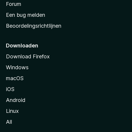
s
Forum
e
n
t
Een bug melden
a
Beoordelingsrichtlijnen
r
t
p
Downloaden
a
Download Firefox
g
Windows
i
n
macOS
a
iOS
Android
Linux
All