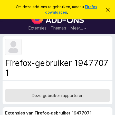
Z
Aanmelden
Om deze add-ons te gebruiken, moet u
Firefox
D
o
downloaden
.
i
A
e
t
d
b
k
e
d
Extensies
Thema’s
Meer…
e
r
-
i
n
c
o
h
n
t
v
s
e
v
r
Firefox-gebruiker 1947707
b
o
e
1
o
r
g
r
e
F
n
i
r
Deze gebruiker rapporteren
e
f
Extensies van Firefox-gebruiker 19477071
o