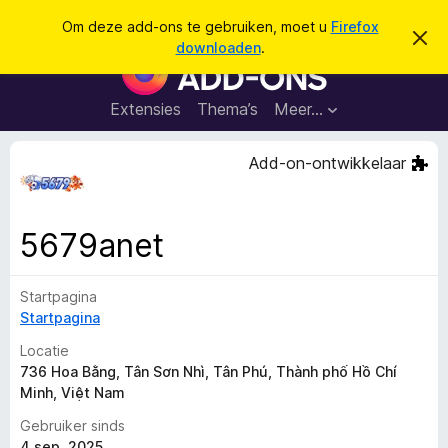
Z
Aanmelden
Om deze add-ons te gebruiken, moet u
Firefox
D
o
downloaden
.
i
A
e
t
d
b
k
e
d
Extensies
Thema’s
Meer…
e
r
-
i
n
c
o
Add-on-ontwikkelaar
h
n
t
v
s
e
v
r
5679anet
b
o
e
o
r
g
Startpagina
r
e
Startpagina
F
n
i
Locatie
r
736 Hoa Bằng, Tân Sơn Nhì, Tân Phú, Thành phố Hồ Chí
Minh, Việt Nam
e
f
Gebruiker sinds
o
4 sep. 2025