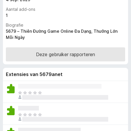
x
Aantal add-ons
B
1
r
Biografie
o
5679 – Thiên Đường Game Online Đa Dạng, Thưởng Lớn
w
Mỗi Ngày
s
e
Deze gebruiker rapporteren
r
Extensies van 5679anet
E
r
z
i
E
j
r
n
z
n