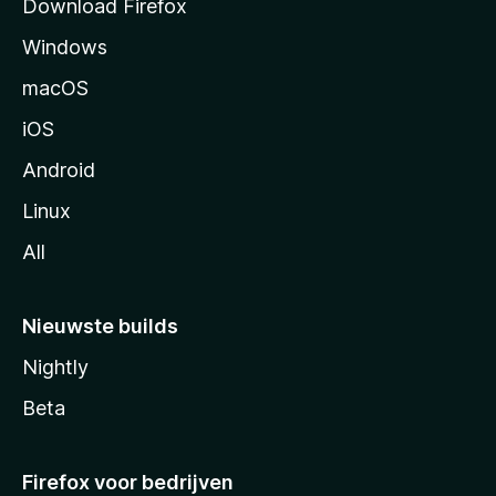
Download Firefox
g
Windows
i
n
macOS
a
iOS
Android
Linux
All
Nieuwste builds
Nightly
Beta
Firefox voor bedrijven