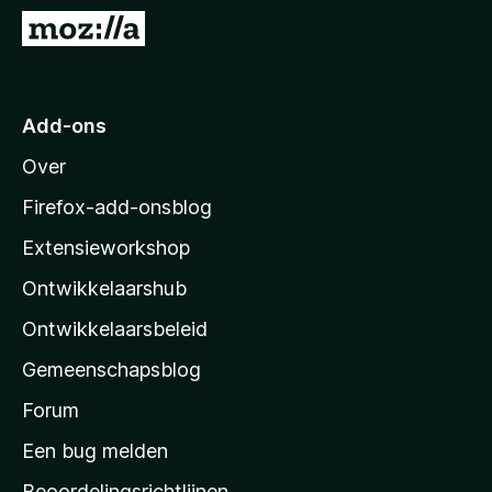
x
N
B
a
r
a
o
r
Add-ons
w
M
s
Over
o
e
z
r
Firefox-add-onsblog
i
Extensieworkshop
l
Ontwikkelaarshub
l
a
Ontwikkelaarsbeleid
’
Gemeenschapsblog
s
s
Forum
t
Een bug melden
a
Beoordelingsrichtlijnen