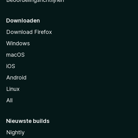
r
t
p
Downloaden
a
Download Firefox
g
Windows
i
n
macOS
a
iOS
Android
Linux
All
Nieuwste builds
Nightly