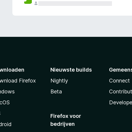
wnloaden
Nieuwste builds
Gemeen
wnload Firefox
Nightly
Connect
ndows
Beta
Contribu
cOS
Develope
S
Firefox voor
bedrijven
droid