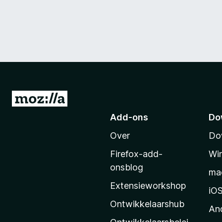
N
a
Add-ons
Do
a
Over
Do
r
M
Firefox-add-
Wi
o
onsblog
ma
z
Extensieworkshop
i
iO
l
Ontwikkelaarshub
An
l