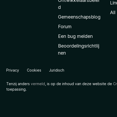
Ontwikkelaarsbelei
Lin
a
d
’
All
Gemeenschapsblog
s
s
Forum
t
Een bug melden
a
Beoordelingsrichtlij
r
nen
t
p
a
Privacy
Cookies
Juridisch
g
i
Tenzij anders
vermeld
, is op de inhoud van deze website de
Cr
n
toepassing.
a