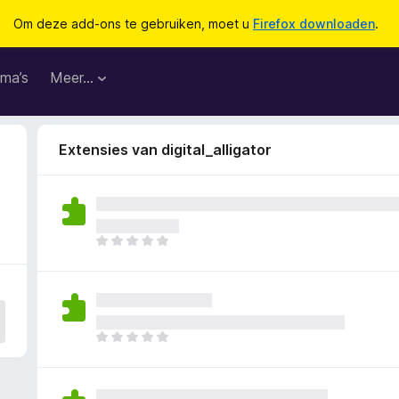
Om deze add-ons te gebruiken, moet u
Firefox downloaden
.
ma’s
Meer…
Extensies van digital_alligator
E
r
z
i
j
n
E
n
r
o
z
g
i