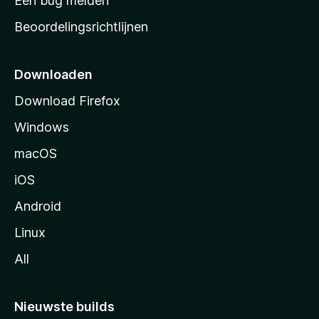
Een bug melden
a
Beoordelingsrichtlijnen
r
t
p
Downloaden
a
Download Firefox
g
Windows
i
n
macOS
a
iOS
Android
Linux
All
Nieuwste builds