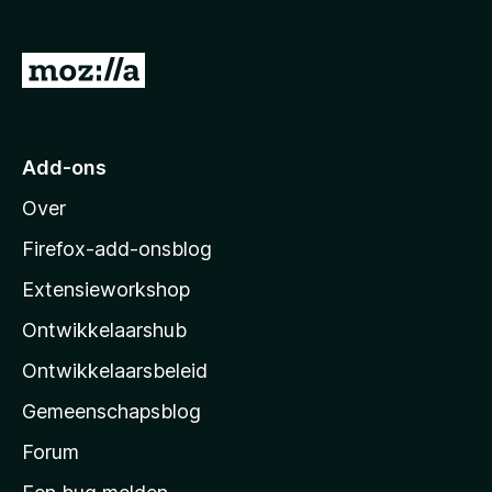
x
B
N
r
a
o
a
w
s
r
Add-ons
e
M
r
Over
o
z
Firefox-add-onsblog
i
Extensieworkshop
l
Ontwikkelaarshub
l
a
Ontwikkelaarsbeleid
’
Gemeenschapsblog
s
s
Forum
t