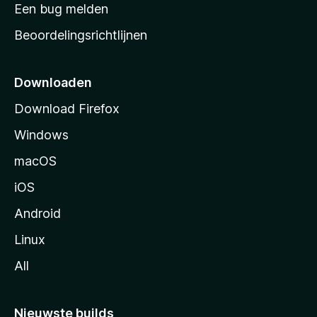
t
Een bug melden
a
Beoordelingsrichtlijnen
r
t
p
Downloaden
a
Download Firefox
g
Windows
i
n
macOS
a
iOS
Android
Linux
All
Nieuwste builds