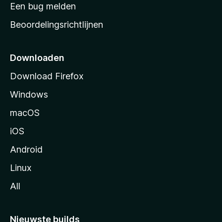
t
Een bug melden
a
Beoordelingsrichtlijnen
r
t
p
Downloaden
a
Download Firefox
g
Windows
i
n
macOS
a
iOS
Android
Linux
All
Nieuwste builds