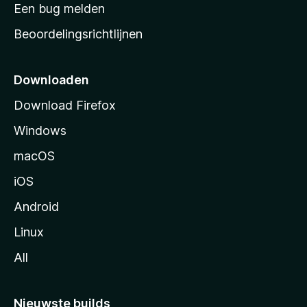
t
Een bug melden
a
Beoordelingsrichtlijnen
r
t
p
Downloaden
a
Download Firefox
g
Windows
i
n
macOS
a
iOS
Android
Linux
All
Nieuwste builds