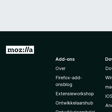
N
a
Add-ons
Do
a
Over
Do
r
M
Firefox-add-
Wi
o
onsblog
ma
z
Extensieworkshop
i
iO
l
Ontwikkelaarshub
An
l