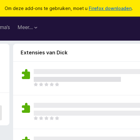
Om deze add-ons te gebruiken, moet u
Firefox downloaden
.
ma’s
Meer…
Extensies van Dick
E
r
z
i
j
n
E
n
r
o
z
g
i