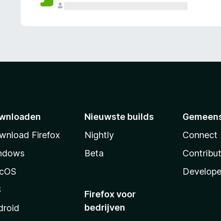
wnloaden
Nieuwste builds
Gemeen
wnload Firefox
Nightly
Connect
ndows
Beta
Contribu
cOS
Develope
S
Firefox voor
bedrijven
droid