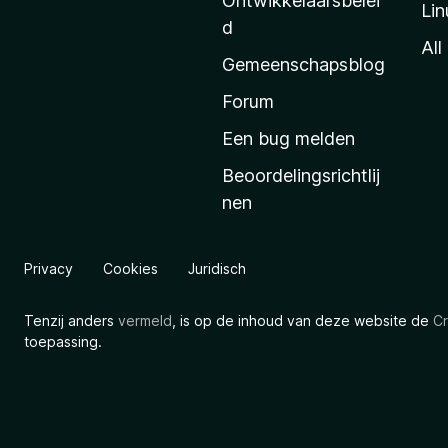
Ontwikkelaarsbelei
Lin
a
d
’
All
Gemeenschapsblog
s
s
Forum
t
Een bug melden
a
Beoordelingsrichtlij
r
nen
t
p
a
Privacy
Cookies
Juridisch
g
i
Tenzij anders
vermeld
, is op de inhoud van deze website de
Cr
n
toepassing.
a