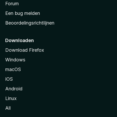
s
Forum
e
n
t
Een bug melden
a
Beoordelingsrichtlijnen
r
t
p
Downloaden
a
Download Firefox
g
Windows
i
n
macOS
a
iOS
Android
Linux
All