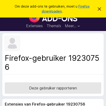
Z
Aanmelden
Om deze add-ons te gebruiken, moet u
Firefox
D
o
downloaden
.
i
A
e
t
d
b
k
e
d
Extensies
Thema’s
Meer…
e
r
-
i
n
c
o
h
n
t
v
s
e
v
r
Firefox-gebruiker 1923075
b
o
e
6
o
r
g
r
e
F
n
i
r
Deze gebruiker rapporteren
e
f
Extensies van Firefox-gebruiker 19230756
o