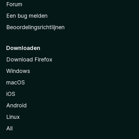
s
Forum
e
n
t
Een bug melden
a
Beoordelingsrichtlijnen
r
t
p
Downloaden
a
Download Firefox
g
Windows
i
n
macOS
a
iOS
Android
Linux
All