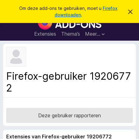
Z
Aanmelden
Om deze add-ons te gebruiken, moet u
Firefox
D
o
downloaden
.
i
A
e
t
d
b
k
e
d
Extensies
Thema’s
Meer…
e
r
-
i
n
c
o
h
n
t
v
s
e
v
r
Firefox-gebruiker 1920677
b
o
e
2
o
r
g
r
e
F
n
i
r
Deze gebruiker rapporteren
e
f
Extensies van Firefox-gebruiker 19206772
o