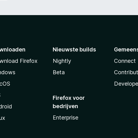
wnloaden
Nieuwste builds
Gemeen
wnload Firefox
Nightly
Connect
ndows
Beta
Contribu
cOS
Develope
S
Firefox voor
bedrijven
droid
Enterprise
ux