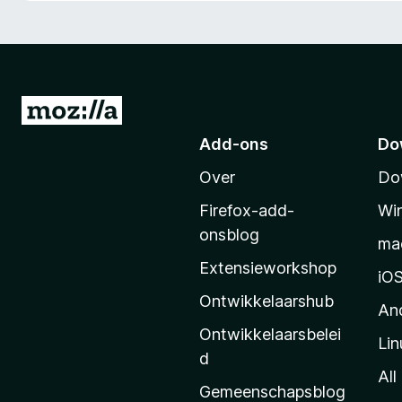
x
B
r
o
w
N
s
a
Add-ons
Do
e
a
r
Over
Do
r
M
Firefox-add-
Wi
o
onsblog
ma
z
Extensieworkshop
i
iO
l
Ontwikkelaarshub
An
l
Ontwikkelaarsbelei
Lin
a
d
’
All
Gemeenschapsblog
s