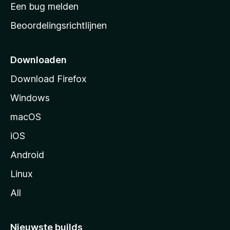
t
Een bug melden
a
Beoordelingsrichtlijnen
r
t
p
Downloaden
a
Download Firefox
g
Windows
i
n
macOS
a
iOS
Android
Linux
All
Nieuwste builds