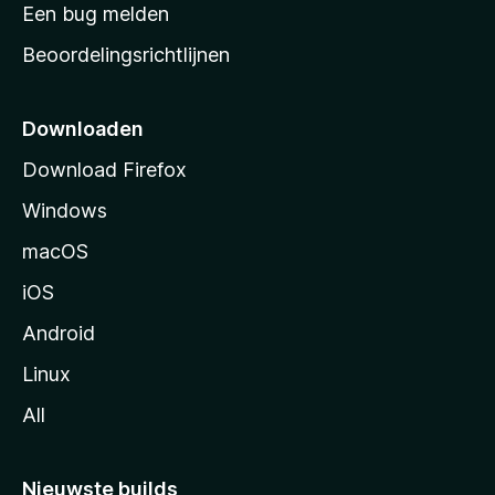
t
Een bug melden
a
Beoordelingsrichtlijnen
r
t
p
Downloaden
a
Download Firefox
g
Windows
i
n
macOS
a
iOS
Android
Linux
All
Nieuwste builds