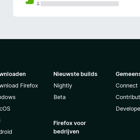
wnloaden
Nieuwste builds
Gemeen
wnload Firefox
Nightly
Connect
ndows
Beta
Contribu
cOS
Develope
S
Firefox voor
bedrijven
droid