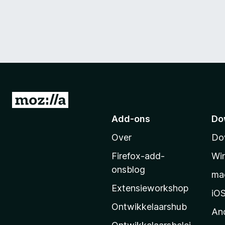
N
a
Add-ons
Do
a
Over
Do
r
M
Firefox-add-
Wi
o
onsblog
ma
z
Extensieworkshop
i
iO
l
Ontwikkelaarshub
An
l