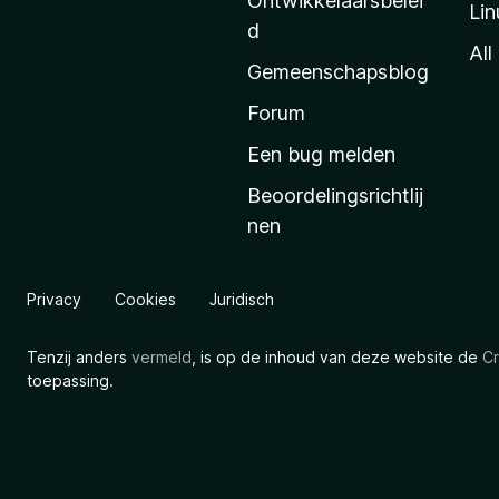
Ontwikkelaarsbelei
Lin
a
d
’
All
Gemeenschapsblog
s
s
Forum
t
Een bug melden
a
Beoordelingsrichtlij
r
nen
t
p
a
Privacy
Cookies
Juridisch
g
i
Tenzij anders
vermeld
, is op de inhoud van deze website de
Cr
n
toepassing.
a