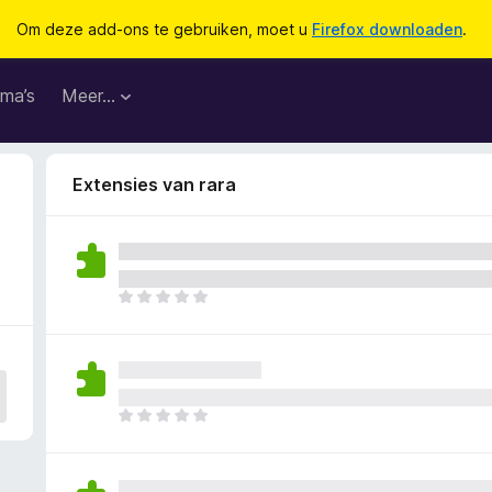
Om deze add-ons te gebruiken, moet u
Firefox downloaden
.
ma’s
Meer…
Extensies van rara
E
r
z
i
j
n
E
n
r
o
z
g
i