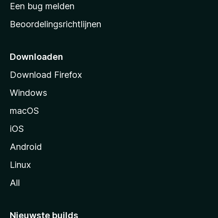
t
Een bug melden
a
Beoordelingsrichtlijnen
r
t
p
Downloaden
a
Download Firefox
g
Windows
i
n
macOS
a
iOS
Android
Linux
All
Nieuwste builds