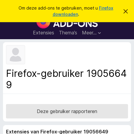
Z
Aanmelden
Om deze add-ons te gebruiken, moet u
Firefox
D
o
downloaden
.
i
A
e
t
d
b
k
e
d
Extensies
Thema’s
Meer…
e
r
-
i
n
c
o
h
n
t
v
s
e
v
r
Firefox-gebruiker 1905664
b
o
e
9
o
r
g
r
e
F
n
i
r
Deze gebruiker rapporteren
e
f
Extensies van Firefox-gebruiker 19056649
o