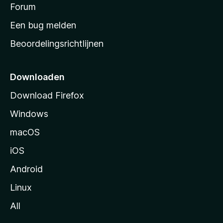
s
Forum
e
n
t
Een bug melden
a
Beoordelingsrichtlijnen
r
t
p
Downloaden
a
Download Firefox
g
Windows
i
n
macOS
a
iOS
Android
Linux
All