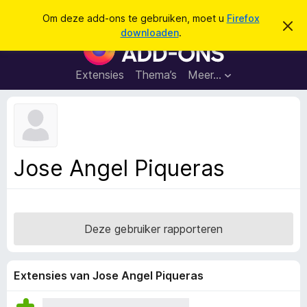
Z
Aanmelden
Om deze add-ons te gebruiken, moet u
Firefox
D
o
downloaden
.
i
A
e
t
d
b
k
e
d
Extensies
Thema’s
Meer…
e
r
-
i
n
c
o
h
n
t
v
s
e
v
r
Jose Angel Piqueras
b
o
e
o
r
g
r
e
F
n
Deze gebruiker rapporteren
i
r
e
Extensies van Jose Angel Piqueras
f
o