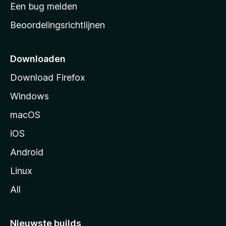
t
Een bug melden
a
Beoordelingsrichtlijnen
r
t
p
Downloaden
a
Download Firefox
g
Windows
i
n
macOS
a
iOS
Android
Linux
All
Nieuwste builds