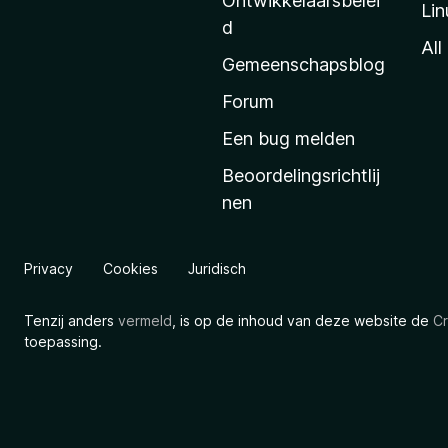
Ontwikkelaarsbelei
Lin
a
d
’
All
Gemeenschapsblog
s
s
Forum
t
Een bug melden
a
Beoordelingsrichtlij
r
nen
t
p
a
Privacy
Cookies
Juridisch
g
i
Tenzij anders
vermeld
, is op de inhoud van deze website de
Cr
n
toepassing.
a