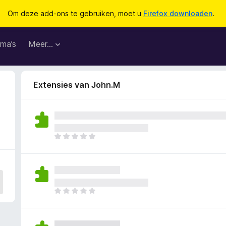
Om deze add-ons te gebruiken, moet u
Firefox downloaden
.
ma’s
Meer…
Extensies van John.M
E
r
z
i
j
n
E
n
r
o
z
g
i