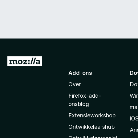
N
a
Add-ons
Do
a
Over
Do
r
M
Firefox-add-
Wi
o
onsblog
ma
z
Extensieworkshop
i
iO
l
Ontwikkelaarshub
An
l