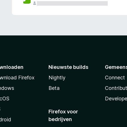
wnloaden
Nieuwste builds
Gemeen
wnload Firefox
Nightly
Connect
ndows
Beta
Contribu
cOS
Develope
S
Firefox voor
bedrijven
droid