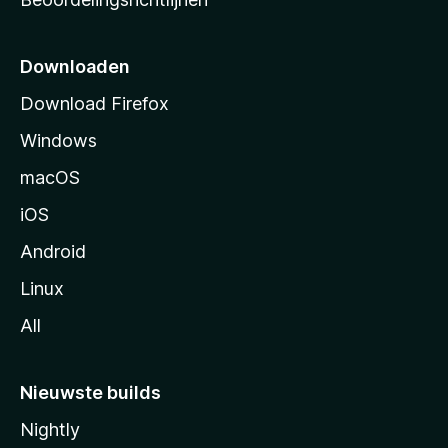
r
t
p
Downloaden
a
Download Firefox
g
Windows
i
n
macOS
a
iOS
Android
Linux
All
Nieuwste builds
Nightly