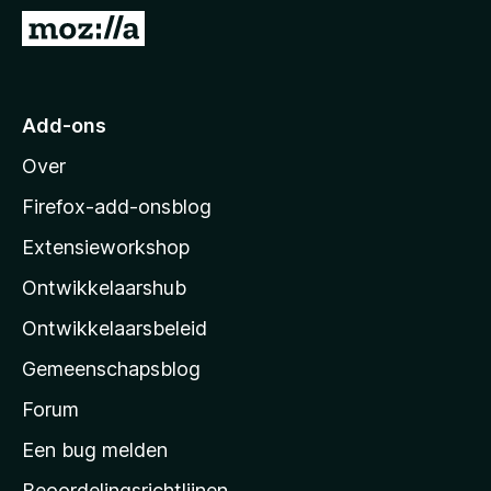
x
N
B
a
r
a
o
r
Add-ons
w
M
s
Over
o
e
z
r
Firefox-add-onsblog
i
Extensieworkshop
l
Ontwikkelaarshub
l
a
Ontwikkelaarsbeleid
’
Gemeenschapsblog
s
s
Forum
t
Een bug melden
a
Beoordelingsrichtlijnen