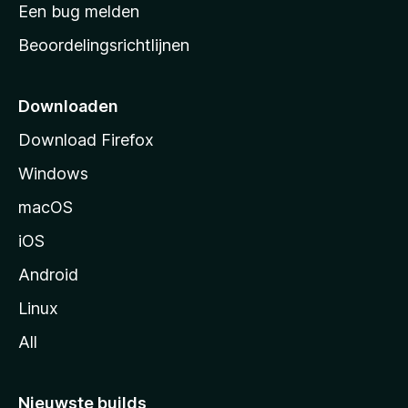
t
Een bug melden
a
Beoordelingsrichtlijnen
r
t
p
Downloaden
a
Download Firefox
g
Windows
i
n
macOS
a
iOS
Android
Linux
All
Nieuwste builds