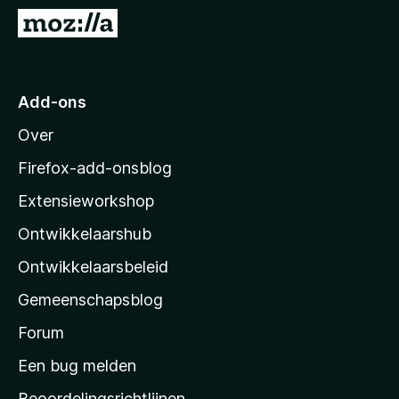
x
N
B
a
r
a
o
r
Add-ons
w
M
s
Over
o
e
z
r
Firefox-add-onsblog
i
Extensieworkshop
l
Ontwikkelaarshub
l
a
Ontwikkelaarsbeleid
’
Gemeenschapsblog
s
s
Forum
t
Een bug melden
a
Beoordelingsrichtlijnen