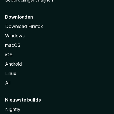
r
t
p
Downloaden
a
Download Firefox
g
Windows
i
n
macOS
a
iOS
Android
Linux
All
Nieuwste builds
Nightly