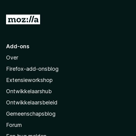
x
B
N
r
a
o
a
w
s
r
Add-ons
e
M
r
Over
o
z
Firefox-add-onsblog
i
Extensieworkshop
l
Ontwikkelaarshub
l
a
Ontwikkelaarsbeleid
’
Gemeenschapsblog
s
s
Forum
t