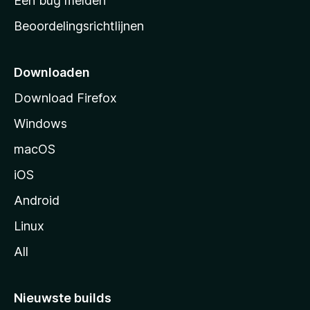
Een bug melden
a
Beoordelingsrichtlijnen
r
t
p
Downloaden
a
Download Firefox
g
Windows
i
n
macOS
a
iOS
Android
Linux
All
Nieuwste builds