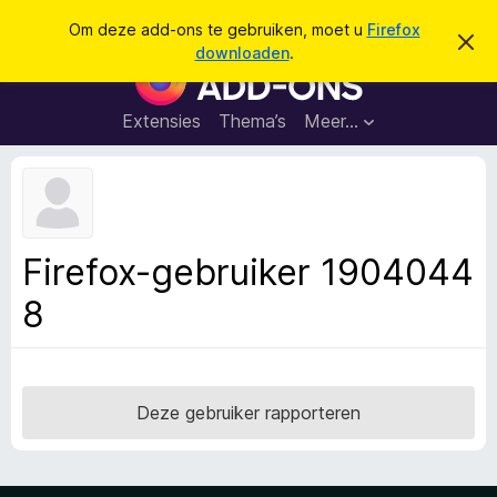
Z
Aanmelden
Om deze add-ons te gebruiken, moet u
Firefox
D
o
downloaden
.
i
A
e
t
d
b
k
e
d
Extensies
Thema’s
Meer…
e
r
-
i
n
c
o
h
n
t
v
s
e
v
r
Firefox-gebruiker 1904044
b
o
e
8
o
r
g
r
e
F
n
i
r
Deze gebruiker rapporteren
e
f
o