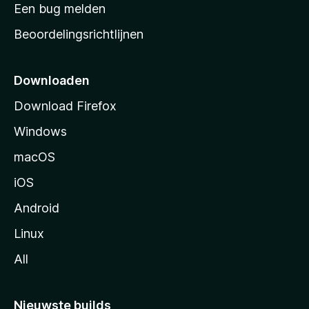
t
Een bug melden
a
Beoordelingsrichtlijnen
r
t
p
Downloaden
a
Download Firefox
g
Windows
i
n
macOS
a
iOS
Android
Linux
All
Nieuwste builds