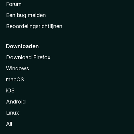
s
Forum
e
n
t
Een bug melden
a
Beoordelingsrichtlijnen
r
t
p
Downloaden
a
Download Firefox
g
Windows
i
n
macOS
a
iOS
Android
Linux
All