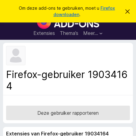
Z
Aanmelden
Om deze add-ons te gebruiken, moet u
Firefox
D
o
downloaden
.
i
A
e
t
d
b
k
e
d
Extensies
Thema’s
Meer…
e
r
-
i
n
c
o
h
n
t
v
s
e
v
r
Firefox-gebruiker 1903416
b
o
e
4
o
r
g
r
e
F
n
i
r
Deze gebruiker rapporteren
e
f
Extensies van Firefox-gebruiker 19034164
o