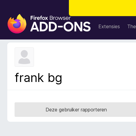
A
d
Extensies
The
d
-
o
n
s
v
frank bg
o
o
r
F
i
Deze gebruiker rapporteren
r
e
f
o