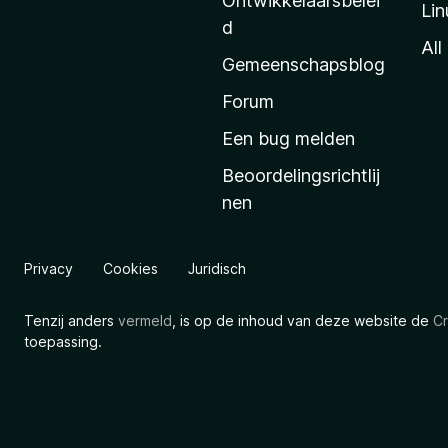
Ontwikkelaarsbelei
Lin
a
d
’
All
Gemeenschapsblog
s
s
Forum
t
Een bug melden
a
Beoordelingsrichtlij
r
nen
t
p
a
Privacy
Cookies
Juridisch
g
i
Tenzij anders
vermeld
, is op de inhoud van deze website de
Cr
n
toepassing.
a