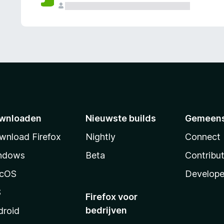
wnloaden
Nieuwste builds
Gemeen
wnload Firefox
Nightly
Connect
ndows
Beta
Contribu
cOS
Develope
S
Firefox voor
bedrijven
droid