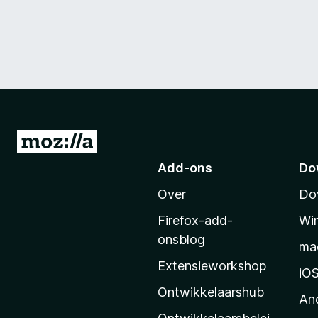
N
a
Add-ons
Do
a
Over
Do
r
M
Firefox-add-
Wi
o
onsblog
ma
z
Extensieworkshop
i
iO
l
Ontwikkelaarshub
An
l