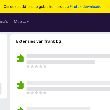
Om deze add-ons te gebruiken, moet u
Firefox downloaden
.
ma’s
Meer…
Extensies van frank bg
E
r
z
i
j
n
E
n
r
o
z
g
i