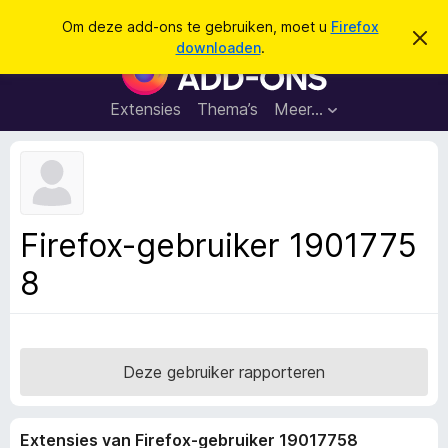
Z
Aanmelden
Om deze add-ons te gebruiken, moet u
Firefox
D
o
downloaden
.
i
A
e
t
d
b
k
e
d
Extensies
Thema’s
Meer…
e
r
-
i
n
c
o
h
n
t
v
s
e
v
r
Firefox-gebruiker 1901775
b
o
e
8
o
r
g
r
e
F
n
i
r
Deze gebruiker rapporteren
e
f
Extensies van Firefox-gebruiker 19017758
o