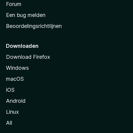
s
Forum
e
n
t
Een bug melden
a
Beoordelingsrichtlijnen
r
t
p
Downloaden
a
Download Firefox
g
Windows
i
n
macOS
a
iOS
Android
Linux
All