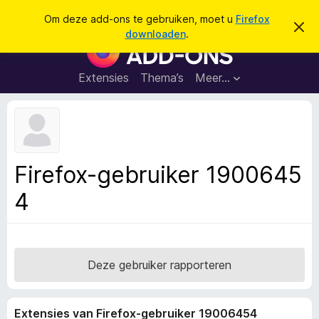
Z
Aanmelden
Om deze add-ons te gebruiken, moet u
Firefox
D
o
downloaden
.
i
A
e
t
d
b
k
e
d
Extensies
Thema’s
Meer…
e
r
-
i
n
c
o
h
n
t
v
s
e
v
r
Firefox-gebruiker 1900645
b
o
e
4
o
r
g
r
e
F
n
i
r
Deze gebruiker rapporteren
e
f
Extensies van Firefox-gebruiker 19006454
o