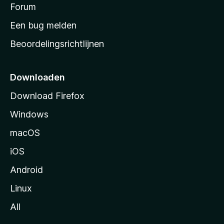
s
Forum
e
n
t
Een bug melden
a
Beoordelingsrichtlijnen
r
t
p
Downloaden
a
Download Firefox
g
Windows
i
n
macOS
a
iOS
Android
Linux
All