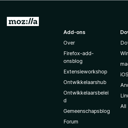
x
B
r
N
o
a
Add-ons
Do
w
a
s
Over
Do
r
e
M
r
Firefox-add-
Wi
o
onsblog
ma
z
Extensieworkshop
i
iO
l
Ontwikkelaarshub
An
l
Ontwikkelaarsbelei
Lin
a
d
’
All
Gemeenschapsblog
s
s
Forum