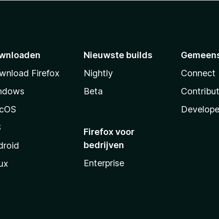
wnloaden
Nieuwste builds
Gemeen
wnload Firefox
Nightly
Connect
ndows
Beta
Contribu
cOS
Develope
S
Firefox voor
bedrijven
droid
Enterprise
ux