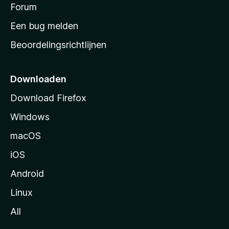
s
Forum
e
n
t
Een bug melden
a
Beoordelingsrichtlijnen
r
t
p
Downloaden
a
Download Firefox
g
Windows
i
n
macOS
a
iOS
Android
Linux
All