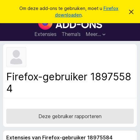
Z
Aanmelden
Om deze add-ons te gebruiken, moet u
Firefox
D
o
downloaden
.
i
A
e
t
d
b
k
e
d
Extensies
Thema’s
Meer…
e
r
-
i
n
c
o
h
n
t
v
s
e
v
r
Firefox-gebruiker 1897558
b
o
e
4
o
r
g
r
e
F
n
i
r
Deze gebruiker rapporteren
e
f
Extensies van Firefox-gebruiker 18975584
o